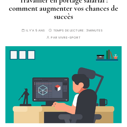
Travailler en portage salarial :
comment augmenter vos chances de
succès
IL Y'A 5 ANS
TEMPS DE LECTURE :
3MINUTES
PAR
VIVRE-SPORT